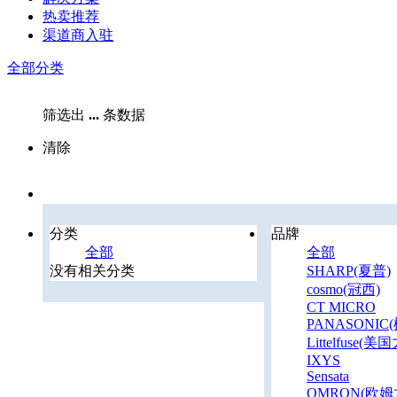
热卖推荐
渠道商入驻
全部分类
筛选出
...
条数据
清除
分类
品牌
全部
全部
没有相关分类
SHARP(夏普)
cosmo(冠西)
CT MICRO
PANASONIC
Littelfuse(美
IXYS
Sensata
OMRON(欧姆